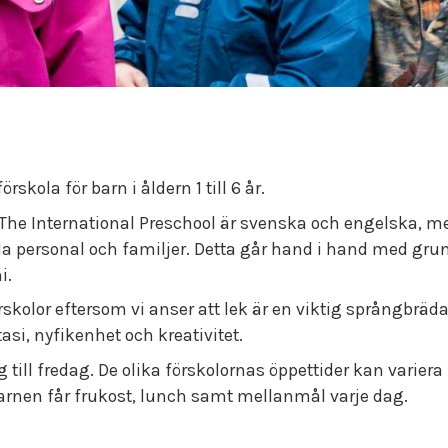
rskola för barn i åldern 1 till 6 år.
he International Preschool är svenska och engelska, me
a personal och familjer. Detta går hand i hand med grun
rmoni.
örskolor eftersom vi anser att lek är en viktig språngbräd
asi, nyfikenhet och kreativitet.
ill fredag. De olika förskolornas öppettider kan variera
arnen får frukost, lunch samt mellanmål varje dag.